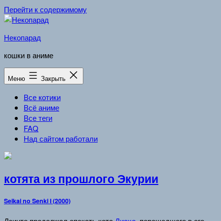
Перейти к содержимому
Некопарад
кошки в аниме
Меню
Закрыть
Все котики
Всё аниме
Все теги
FAQ
Над сайтом работали
котята из прошлого Экурии
Seikai no Senki I (2000)
Дзинто продолжал опекать кота
Диахо
, перешедшего в его