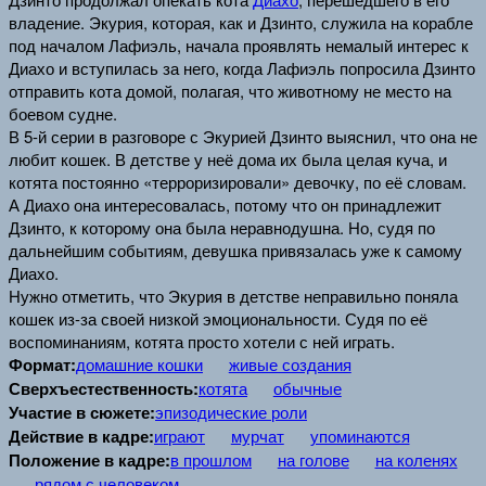
владение. Экурия, которая, как и Дзинто, служила на корабле
под началом Лафиэль, начала проявлять немалый интерес к
Диахо и вступилась за него, когда Лафиэль попросила Дзинто
отправить кота домой, полагая, что животному не место на
боевом судне.
В 5-й серии в разговоре с Экурией Дзинто выяснил, что она не
любит кошек. В детстве у неё дома их была целая куча, и
котята постоянно «терроризировали» девочку, по её словам.
А Диахо она интересовалась, потому что он принадлежит
Дзинто, к которому она была неравнодушна. Но, судя по
дальнейшим событиям, девушка привязалась уже к самому
Диахо.
Нужно отметить, что Экурия в детстве неправильно поняла
кошек из-за своей низкой эмоциональности. Судя по её
воспоминаниям, котята просто хотели с ней играть.
Формат:
домашние кошки
живые создания
Сверхъестественность:
котята
обычные
Участие в сюжете:
эпизодические роли
Действие в кадре:
играют
мурчат
упоминаются
Положение в кадре:
в прошлом
на голове
на коленях
рядом с человеком