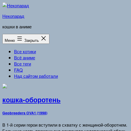
Перейти
к
Некопарад
содержимому
кошки в аниме
Меню
Закрыть
Все котики
Всё аниме
Все теги
FAQ
Над сайтом работали
кошка-оборотень
Geobreeders OVA1 (1998)
В 1-й серии герои вступили в схватку с женщиной-оборотнем.
Большую часть времени она сохраняла человеческий облик,