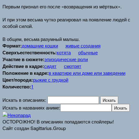
Первым признал его после «возвращения из мёртвых».
И при этом весьма чутко реагировал на появление людей с
особой силой.
В общем, весьма разумный малыш.
Формат:
домашние кошки
живые создания
Сверхъестественность:
котята
обычные
Участие в сюжете:
эпизодические роли
Действие в кадре:
сидят
смотрят
Положение в кадре:
в квартире или доме или заведении
Цвет/порода:
рыжие с грудкой
Количество:
1
Искать в описаниях:
Искать в названиях аниме:
ОСТОРОЖНО! В описаниях попадаются спойлеры!
Сайт создан Sagittarius.Group