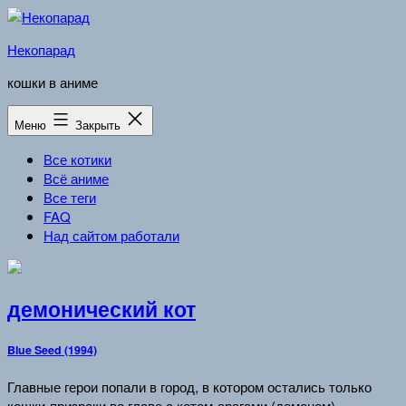
Перейти
к
Некопарад
содержимому
кошки в аниме
Меню
Закрыть
Все котики
Всё аниме
Все теги
FAQ
Над сайтом работали
демонический кот
Blue Seed (1994)
Главные герои попали в город, в котором остались только
кошки-призраки во главе с котом-арагами (демоном).