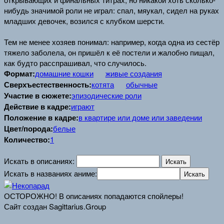
нибудь значимой роли не играл: спал, мяукал, сидел на руках
младших девочек, возился с клубком шерсти.
Тем не менее хозяев понимал: например, когда одна из сестёр
тяжело заболела, он пришёл к её постели и жалобно пищал,
как будто расспрашивал, что случилось.
Формат:
домашние кошки
живые создания
Сверхъестественность:
котята
обычные
Участие в сюжете:
эпизодические роли
Действие в кадре:
играют
Положение в кадре:
в квартире или доме или заведении
Цвет/порода:
белые
Количество:
1
Искать в описаниях:
Искать в названиях аниме:
ОСТОРОЖНО! В описаниях попадаются спойлеры!
Сайт создан Sagittarius.Group