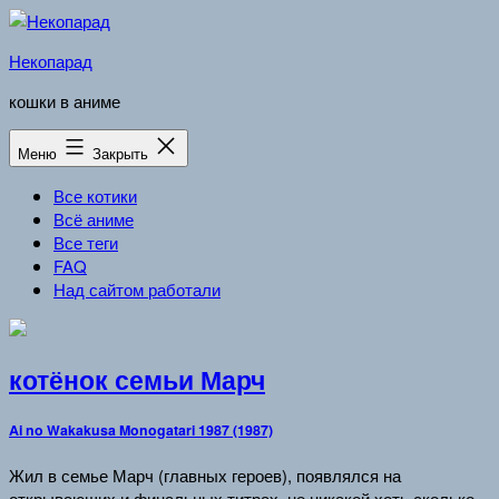
Перейти
к
Некопарад
содержимому
кошки в аниме
Меню
Закрыть
Все котики
Всё аниме
Все теги
FAQ
Над сайтом работали
котёнок семьи Марч
Ai no Wakakusa Monogatari 1987 (1987)
Жил в семье Марч (главных героев), появлялся на
открывающих и финальных титрах, но никакой хоть сколько-