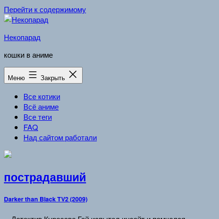
Перейти к содержимому
Некопарад
кошки в аниме
Меню
Закрыть
Все котики
Всё аниме
Все теги
FAQ
Над сайтом работали
пострадавший
Darker than Black TV2 (2009)
…Детектив Куросава Гай испытал инсайт и помчался