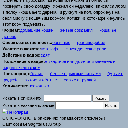
проверять свою догадку. Убежал он недалеко: вписался лбом
в полку «кошачьего дерева» и рухнул на пол, опрокинув на
себя миску с кошачьим кормом. Котики из котокафе кинулись
этот корм подъедать.
Формат:
домашние кошки
живые создания
кошачье
дерево
Сверхъестественность:
обычные
фелинофобия
Участие в сюжете:
котокафе
эпизодические роли
Действие в кадре:
едят
Положение в кадре:
в квартире или доме или заведении
рядом с человеком
Цвет/порода:
белые
белые с рыжими пятнами
бурые с
грудкой
рыжие и жёлтые
серые с грудкой
Количество:
несколько
Искать в описаниях:
Искать в названиях аниме:
ОСТОРОЖНО! В описаниях попадаются спойлеры!
Сайт создан Sagittarius.Group