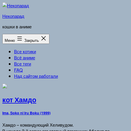
Перейти
к
Некопарад
содержимому
кошки в аниме
Меню
Закрыть
Все котики
Всё аниме
Все теги
FAQ
Над сайтом работали
кот Хамдо
Ima, Soko ni Iru Boku (1999)
Хамдо – командующий Хеливудом.
В начале 2-й серии его главный помощник Абелия по