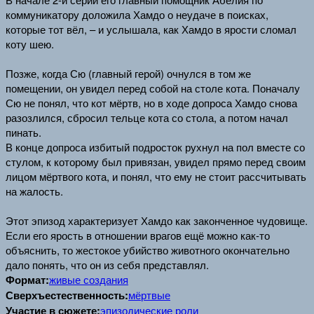
коммуникатору доложила Хамдо о неудаче в поисках,
которые тот вёл, – и услышала, как Хамдо в ярости сломал
коту шею.
Позже, когда Сю (главный герой) очнулся в том же
помещении, он увидел перед собой на столе кота. Поначалу
Сю не понял, что кот мёртв, но в ходе допроса Хамдо снова
разозлился, сбросил тельце кота со стола, а потом начал
пинать.
В конце допроса избитый подросток рухнул на пол вместе со
стулом, к которому был привязан, увидел прямо перед своим
лицом мёртвого кота, и понял, что ему не стоит рассчитывать
на жалость.
Этот эпизод характеризует Хамдо как законченное чудовище.
Если его ярость в отношении врагов ещё можно как-то
объяснить, то жестокое убийство животного окончательно
дало понять, что он из себя представлял.
Формат:
живые создания
Сверхъестественность:
мёртвые
Участие в сюжете:
эпизодические роли