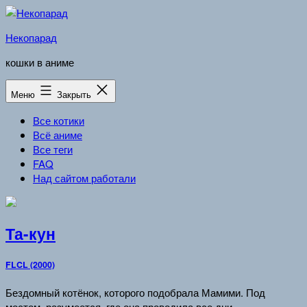
Перейти
к
Некопарад
содержимому
кошки в аниме
Меню
Закрыть
Все котики
Всё аниме
Все теги
FAQ
Над сайтом работали
Та-кун
FLCL (2000)
Бездомный котёнок, которого подобрала Мамими. Под
мостом, разумеется, где она проводила все дни.