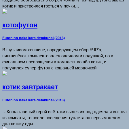
котик и пристроился греться у печки…
котофутон
Futon no naka kara detakunai (2018)
В шутливом хеншине, пародирующем сбор БЧР’а,
пингвинёнок комплектовался одеялом и подушкой, но в
финальном превращении в комплект вошёл котик, и
получился супер-футон с кошачьей мордочкой.
котик завтракает
Futon no naka kara detakunai (2018)
…Когда главный герой всё-таки вылез из-под одеяла и вышел
из комнаты, то после посещения туалета он первым делом
дал котику еды.