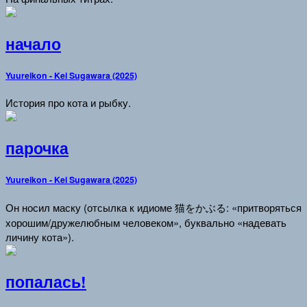
начало
Yuureikon - Kei Sugawara (2025)
История про кота и рыбку.
парочка
Yuureikon - Kei Sugawara (2025)
Он носил маску (отсылка к идиоме 猫をかぶる: «притворяться
хорошим/дружелюбным человеком», буквально «надевать
личину кота»).
попалась!