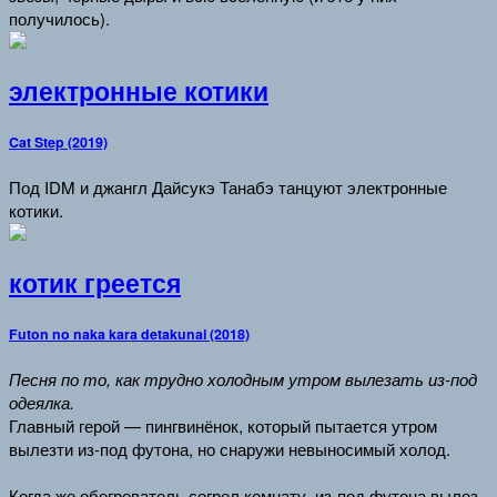
получилось).
электронные котики
Cat Step (2019)
Под IDM и джангл Дайсукэ Танабэ танцуют электронные
котики.
котик греется
Futon no naka kara detakunai (2018)
Песня по то, как трудно холодным утром вылезать из-под
одеялка.
Главный герой — пингвинёнок, который пытается утром
вылезти из-под футона, но снаружи невыносимый холод.
Когда же обогреватель согрел комнату, из-под футона вылез