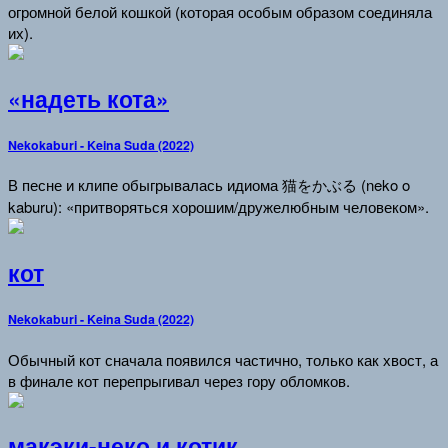
огромной белой кошкой (которая особым образом соединяла
их).
«надеть кота»
Nekokaburi - Keina Suda (2022)
В песне и клипе обыгрывалась идиома 猫をかぶる (neko o
kaburu): «притворяться хорошим/дружелюбным человеком».
кот
Nekokaburi - Keina Suda (2022)
Обычный кот сначала появился частично, только как хвост, а
в финале кот перепрыгивал через гору обломков.
макэки-неко и котик