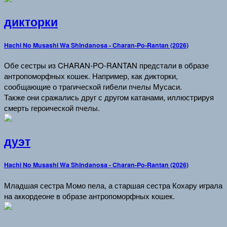
дикторки
Hachi No Musashi Wa Shindanosa - Charan-Po-Rantan (2026)
Обе сестры из CHARAN-PO-RANTAN предстали в образе
антропоморфных кошек. Например, как дикторки,
сообщающие о трагической гибели пчелы Мусаси.
Также они сражались друг с другом катанами, иллюстрируя
смерть героической пчелы.
дуэт
Hachi No Musashi Wa Shindanosa - Charan-Po-Rantan (2026)
Младшая сестра Момо пела, а старшая сестра Кохару играла
на аккордеоне в образе антропоморфных кошек.