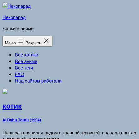
Перейти
к
Некопарад
содержимому
кошки в аниме
Меню
Закрыть
Все котики
Всё аниме
Все теги
FAQ
Над сайтом работали
котик
Ai Rabu Toufu (1994)
Пару раз появился рядом с главной героиней: сначала прыгал
с лягушкой, а потом сидел.