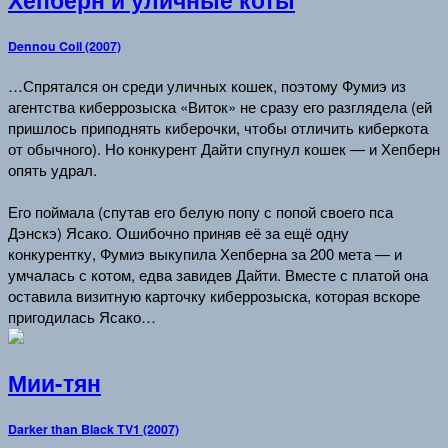
Dennou Coil (2007)
…Спрятался он среди уличных кошек, поэтому Фумиэ из
агентства киберрозыска «Виток» не сразу его разглядела (ей
пришлось приподнять киберочки, чтобы отличить киберкота
от обычного). Но конкурент Дайти спугнул кошек — и Хепберн
опять удрал.
Его поймала (спутав его белую попу с попой своего пса
Дэнскэ
) Ясако. Ошибочно приняв её за ещё одну
конкурентку, Фумиэ выкупила Хепберна за 200 мета — и
умчалась с котом, едва завидев Дайти. Вместе с платой она
оставила визитную карточку киберрозыска, которая вскоре
пригодилась Ясако…
Мии-тян
Darker than Black TV1 (2007)