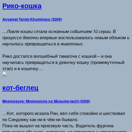
Рико-кошка
Anyamal Tantei Kiruminzoo (2009)
…Ловля кошки стала основным событием 1й серии. В
процессе девочки впервые воспользовались новым обликом и
научились превращаться в животных.
Рико достался волшебный тамагочи с кошкой – и она
научилась превращаться в девочку-кошку (промежуточный
этап) и в кошечку…
кот-беглец
Mnemosyne: Mnemosyne no Musume-tachi (2008)
…Кот, которого искала Рин, вёл себя спокойно и шествовал
по Синдзюку как ни в чём ни бывало.
Пока не вышел на проезжую часть. Водитель фургона
попытался объехать животное, не справился с управлением