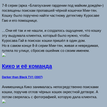
7-8 серии (арка «Благоухание гардении под майким дождём»)
посвящены поискам пропавшей чёрной кошечки Мии-тян.
Кошку было поручено найти частному детективу Куросаве
Гаю и его помощнице.
…Они её так и не нашли, и создалось ощущение, что кошку
эту выдумала клиентка, который было нужно, чтобы
Куросава Гай в поисках кошки пришёл в один дом.
Но в самом конце 8-й серии Мии-тян, живая и невредимая,
гуляла по улице, сбросив ошейник со своим именем.
Кико и её команда
Darker than Black TV1 (2007)
Анимешница Кико занималась непосредственно поисками
кошки, поручив отлов чёрных кошек окрестной детворе. А
потом сверялась с фотографией, которую дала клиентка.