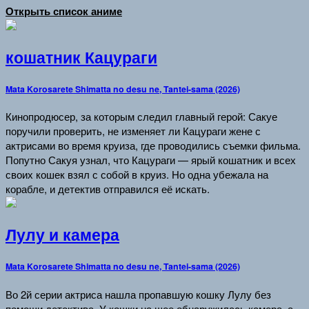
Открыть список аниме
кошатник Кацураги
Mata Korosarete Shimatta no desu ne, Tantei-sama (2026)
Кинопродюсер, за которым следил главный герой: Сакуе
поручили проверить, не изменяет ли Кацураги жене с
актрисами во время круиза, где проводились съемки фильма.
Попутно Сакуя узнал, что Кацураги — ярый кошатник и всех
своих кошек взял с собой в круиз. Но одна убежала на
корабле, и детектив отправился её искать.
Лулу и камера
Mata Korosarete Shimatta no desu ne, Tantei-sama (2026)
Во 2й серии актриса нашла пропавшую кошку Лулу без
помощи детектива. У кошки на шее обнаружилась камера, а