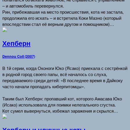
– и автомобиль перевернулся.
Рин, прибежавшая на место происшествия, кота не застала,
продолжила его искать – и встретила Коки Маэно (который
впоследствии стал её верным другом и помощником)…
Хепберн
Dennou Coil (2007)
В 1й серии, когда Оконоги Юко (Ясако) приехала с сестрёнкой
в родной город своего папы, всё началось со слуха,
передаваемого среди детей: «В последнее время в Дайкоку
часто начали пропадать киберпитомцы».
Таким был Хепберн: пропавший кот, которого Амасава Юко
(Исако) использовала для поимки нелегального сгустка.
Кот сумел вывернуться, избежал заражения и скрылся…
Хепберн и уличные коты