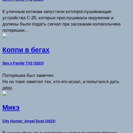
К уличным котикам запустили котопрослушивающие
устройства С-20, которые прослушивали окружение и
должны были подать сигнал при засекании колокольчика
потеряшки…
Коппи в бегах
Spy x Family TV2 (2023)
Потеряшка был замечен.
Но он тоже заметил тех, кто его искал, и попытался дать
дёру.
Микэ
City Hunter: Angel Dust (2023)
В начале фильма в агентство к главным героям пришла