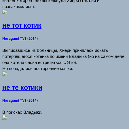
из-под которого его вытолкнула Хиёри (так они и
познакомились).
не тот котик
Noragami TV1 (2014)
Выписавшись из больницы, Хиёри принялась искать
потерявшегося котёнка по имени Владыка (но на самом деле
она хотела снова встретиться с Ято).
Но попадались посторонние кошки.
не те котики
Noragami TV1 (2014)
В поисках Владыки.