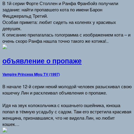
В 1й серии Форте Столлен и Ранфа Франбойз получили
задание: найти пропавшего кота по имени Барон
Фицджеральд Третий.
Особая примета: любит сидеть на коленях у красивых
девушек.
К описанию прилагалась голограмма с изображением кота – и
очень скоро Ранфа нашла точно такого же котика!..
объявление о пропаже
Vampire Princess Miyu TV (1997)
В начале 12-й серии некий молодой человек разыскивал свою
кошечку Лин и расклеивал объявления о пропаже.
Идя на звук колокольчика с кошачьего ошейника, юноша
попал в тёмную усадьбу с садом. Там его встретила красивая
женщина, признавшаяся, что не видела Лин, но любит
кошек…