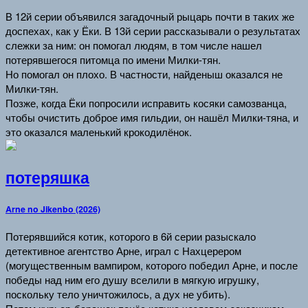
В 12й серии объявился загадочный рыцарь почти в таких же
доспехах, как у Ёки. В 13й серии рассказывали о результатах
слежки за ним: он помогал людям, в том числе нашел
потерявшегося питомца по имени Милки-тян.
Но помогал он плохо. В частности, найденыш оказался не
Милки-тян.
Позже, когда Ёки попросили исправить косяки самозванца,
чтобы очистить доброе имя гильдии, он нашёл Милки-тяна, и
это оказался маленький крокодилёнок.
потеряшка
Arne no Jikenbo (2026)
Потерявшийся котик, которого в 6й серии разыскало
детективное агентство Арне, играл с Нахцерером
(могущественным вампиром, которого победил Арне, и после
победы над ним его душу вселили в мягкую игрушку,
поскольку тело уничтожилось, а дух не убить).