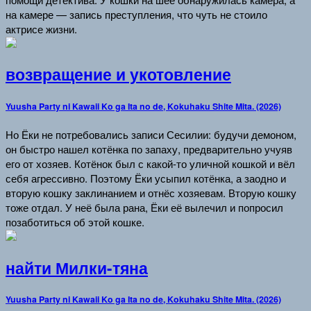
на камере — запись преступления, что чуть не стоило
актрисе жизни.
возвращение и укотовление
Yuusha Party ni Kawaii Ko ga Ita no de, Kokuhaku Shite Mita. (2026)
Но Ёки не потребовались записи Сесилии: будучи демоном,
он быстро нашел котёнка по запаху, предварительно учуяв
его от хозяев. Котёнок был с какой-то уличной кошкой и вёл
себя агрессивно. Поэтому Ёки усыпил котёнка, а заодно и
вторую кошку заклинанием и отнёс хозяевам. Вторую кошку
тоже отдал. У неё была рана, Ёки её вылечил и попросил
позаботиться об этой кошке.
найти Милки-тяна
Yuusha Party ni Kawaii Ko ga Ita no de, Kokuhaku Shite Mita. (2026)