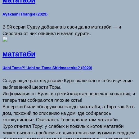
Ayakashi Triangle (2023)
В 9й серии Судзу добавила в свои данго мататаби — и
Сироганэ от них опьянел и начал дурить.
мататаби
Uchi Tama?! Uchi no Tama Shirimasenka? (2020)
Следующее расследование Куро включало в себя изучение
выблеванной шерсти Торы.
Информация от Буля: в третий квартал переехал кошатник, и
теперь там собираются плохие коты!
В шерсти были обнаружены следы мататаби, а Тора зашёл в
дом, похожий по описанию на дом, где собиралось
котохулиганье. Оказалось,Торе давали там мататаби.
Куро отчитал Тору: у слабых и пожилых котов мататаби
может вызвать проблемы с дыхательными путями и сердцем.
И человек, который даёт её котам постоянно — нехороший