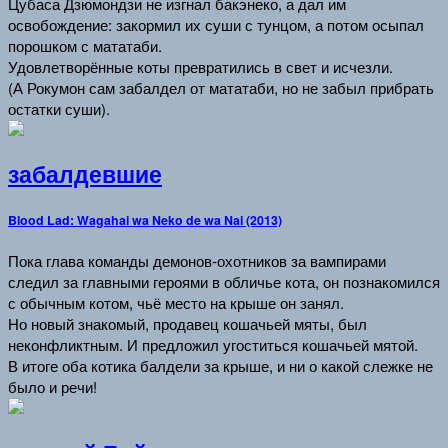
Цубаса Дзюмондзи не изгнал бакэнеко, а дал им
освобождение: закормил их суши с тунцом, а потом осыпал
порошком с мататаби.
Удовлетворённые коты превратились в свет и исчезли.
(А Рокумон сам забалдел от мататаби, но не забыл прибрать
остатки суши).
забалдевшие
Blood Lad: Wagahai wa Neko de wa Nai (2013)
Пока глава команды демонов-охотников за вампирами
следил за главными героями в обличье кота, он познакомился
с обычным котом, чьё место на крыше он занял.
Но новый знакомый, продавец кошачьей мяты, был
неконфликтным. И предложил угоститься кошачьей мятой.
В итоге оба котика балдели за крыше, и ни о какой слежке не
было и речи!