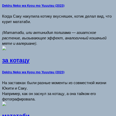
Dekiru Neko wa Kyou mo Yuuutsu (2023)
Когда Саку накупила котику вкусняшек, котик делал вид, что
курит мататаби.
(Мататаби, или актинидия полигама — азиатское
растение, вызывающее эффект, аналогичный кошачьей
мяте и валериане).
за котацу
Dekiru Neko wa Kyou mo Yuuutsu (2023)
На заставках были разные моменты из совместной жизни
Юкити и Саку.
Например, как он заснул за котацу, а она тайком его
фотографировала.
мататаби