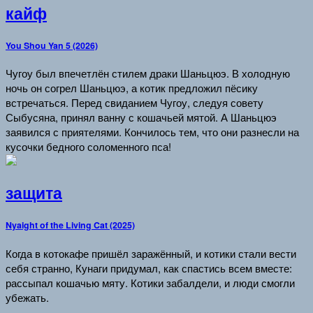
кайф
You Shou Yan 5 (2026)
Чугоу был впечетлён стилем драки Шаньцюэ. В холодную
ночь он согрел Шаньцюэ, а котик предложил пёсику
встречаться. Перед свиданием Чугоу, следуя совету
Сыбусяна, принял ванну с кошачьей мятой. А Шаньцюэ
заявился с приятелями. Кончилось тем, что они разнесли на
кусочки бедного соломенного пса!
защита
Nyaight of the Living Cat (2025)
Когда в котокафе пришёл заражённый, и котики стали вести
себя странно, Кунаги придумал, как спастись всем вместе:
рассыпал кошачью мяту. Котики забалдели, и люди смогли
убежать.