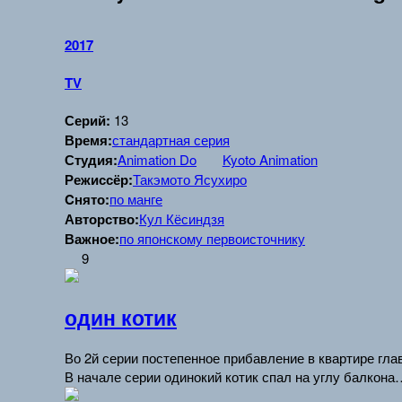
2017
TV
Серий:
13
Время:
стандартная серия
Студия:
Animation Do
Kyoto Animation
Режиссёр:
Такэмото Ясухиро
Cнято:
по манге
Авторство:
Кул Кёсиндзя
Важное:
по японскому первоисточнику
9
один котик
Во 2й серии постепенное прибавление в квартире гла
В начале серии одинокий котик спал на углу балкона