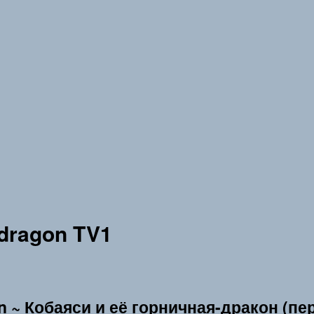
idragon TV1
n ~ Кобаяси и её горничная-дракон (пе