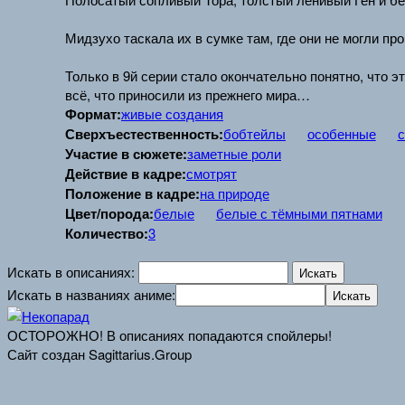
Мидзухо таскала их в сумке там, где они не могли пр
Только в 9й серии стало окончательно понятно, что э
всё, что приносили из прежнего мира…
Формат:
живые создания
Сверхъестественность:
бобтейлы
особенные
с
Участие в сюжете:
заметные роли
Действие в кадре:
смотрят
Положение в кадре:
на природе
Цвет/порода:
белые
белые с тёмными пятнами
Количество:
3
Искать в описаниях:
Искать в названиях аниме:
ОСТОРОЖНО! В описаниях попадаются спойлеры!
Сайт создан Sagittarius.Group