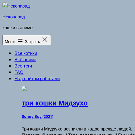
Перейти
к
Некопарад
содержимому
кошки в аниме
Меню
Закрыть
Все котики
Всё аниме
Все теги
FAQ
Над сайтом работали
три кошки Мидзухо
Sonny Boy (2021)
Три кошки Мидзухо возникли в кадре прежде людей.
Полосатый сопливый Тора, толстый ленивый Ген и б