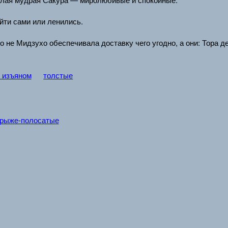
ойти сами или ленились.
то не Мидзухо обеспечивала доставку чего угодно, а они: Тора д
 изъяном
толстые
рыже-полосатые