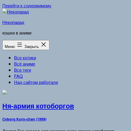
Перейти к содержимому
Некопарад
кошки в аниме
Меню
Закрыть
Все котики
Всё аниме
Все теги
FAQ
Над сайтом работали
Ня-армия котоборгов
Cyborg Kuro-chan (1999)
Доктор Гоо создал для захвата мира армию котоборгов,