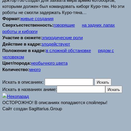
которыми должен был командовать киборг Куро-тян. Но эти
роботы не смогли задержать Куро-тяна…
Формат:
живые создания
Сверхъестественность:
говорящие
на задних лапах
роботы и киборги
Участие в сюжете:
эпизодические роли
Действие в кадре:
злодействуют
Положение в кадре:
в сложной обстановке
рядом с
человеком
Цвет/порода:
необычного цвета
Количество:
много
Искать в описаниях:
Искать в названиях аниме:
ОСТОРОЖНО! В описаниях попадаются спойлеры!
Сайт создан Sagittarius.Group