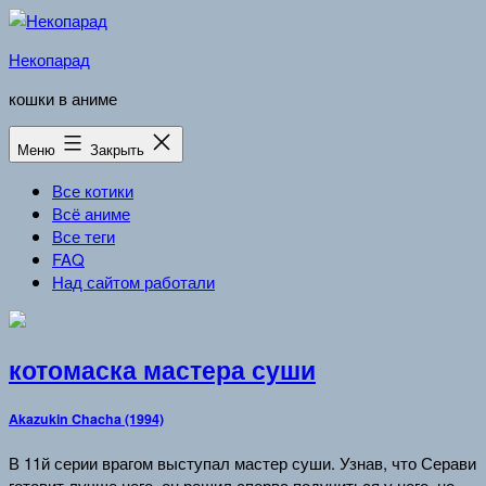
Перейти
к
Некопарад
содержимому
кошки в аниме
Меню
Закрыть
Все котики
Всё аниме
Все теги
FAQ
Над сайтом работали
котомаска мастера суши
Akazukin Chacha (1994)
В 11й серии врагом выступал мастер суши. Узнав, что Серави
готовит лучше него, он решил сперва подучиться у него, но