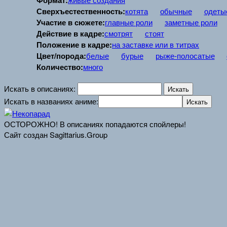
Формат:
Сверхъестественность:
котята
обычные
одеты
Участие в сюжете:
главные роли
заметные роли
Действие в кадре:
смотрят
стоят
Положение в кадре:
на заставке или в титрах
Цвет/порода:
белые
бурые
рыже-полосатые
Количество:
много
Искать в описаниях:
Искать в названиях аниме:
ОСТОРОЖНО! В описаниях попадаются спойлеры!
Сайт создан Sagittarius.Group