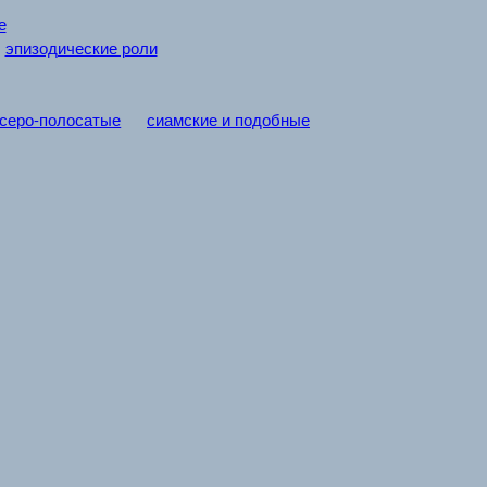
е
эпизодические роли
серо-полосатые
сиамские и подобные