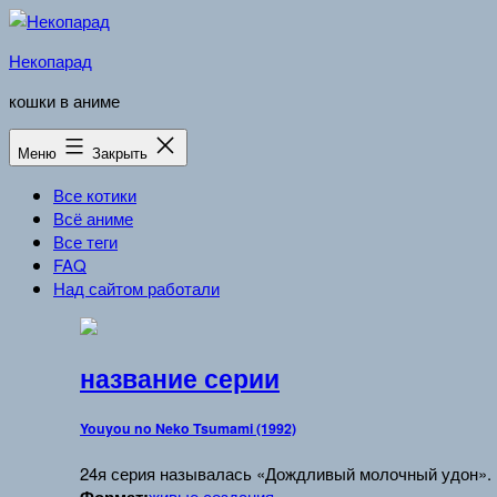
Перейти
к
Некопарад
содержимому
кошки в аниме
Меню
Закрыть
Все котики
Всё аниме
Все теги
FAQ
Над сайтом работали
название серии
Youyou no Neko Tsumami (1992)
24я серия называлась «Дождливый молочный удон».
живые создания