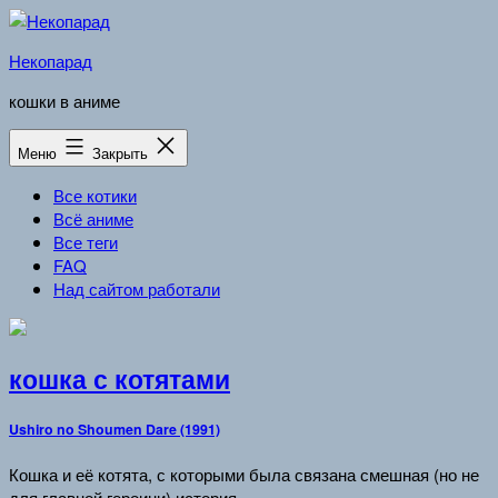
Перейти
к
Некопарад
содержимому
кошки в аниме
Меню
Закрыть
Все котики
Всё аниме
Все теги
FAQ
Над сайтом работали
кошка с котятами
Ushiro no Shoumen Dare (1991)
Кошка и её котята, с которыми была связана смешная (но не
для главной героини) история.