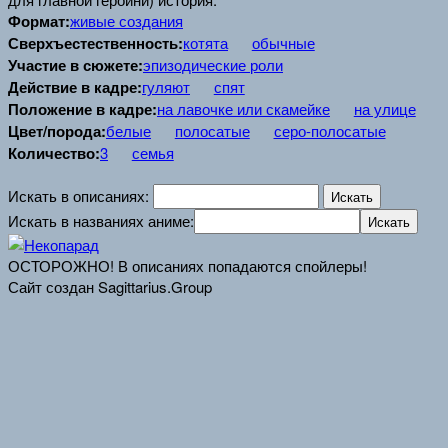
Формат:
живые создания
Сверхъестественность:
котята
обычные
Участие в сюжете:
эпизодические роли
Действие в кадре:
гуляют
спят
Положение в кадре:
на лавочке или скамейке
на улице
Цвет/порода:
белые
полосатые
серо-полосатые
Количество:
3
семья
Искать в описаниях:
Искать в названиях аниме:
ОСТОРОЖНО! В описаниях попадаются спойлеры!
Сайт создан Sagittarius.Group