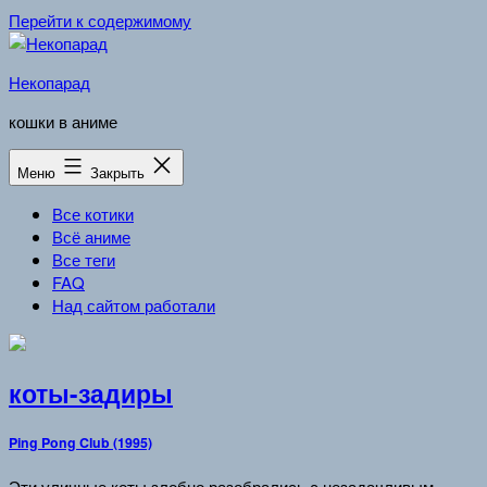
Перейти к содержимому
Некопарад
кошки в аниме
Меню
Закрыть
Все котики
Всё аниме
Все теги
FAQ
Над сайтом работали
коты-задиры
Ping Pong Club (1995)
Эти уличные коты злобно разобрались с незадачливым