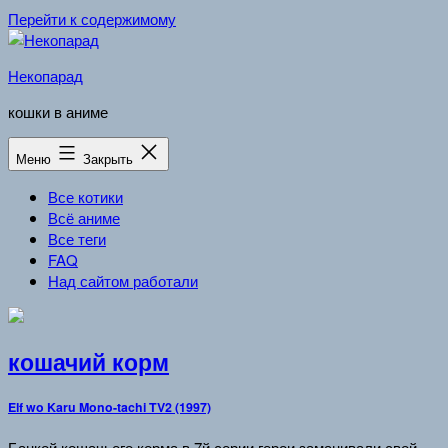
Перейти к содержимому
Некопарад
кошки в аниме
Меню
Закрыть
Все котики
Всё аниме
Все теги
FAQ
Над сайтом работали
кошачий корм
Elf wo Karu Mono-tachi TV2 (1997)
Банкой кошачьего корма в 7й серии герои заманивали свой