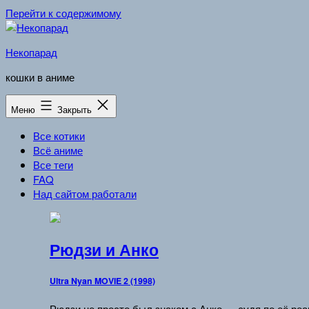
Перейти к содержимому
Некопарад
кошки в аниме
Меню
Закрыть
Все котики
Всё аниме
Все теги
FAQ
Над сайтом работали
Рюдзи и Анко
Ultra Nyan MOVIE 2 (1998)
Рюдзи не просто был знаком с Анко — судя по её реа