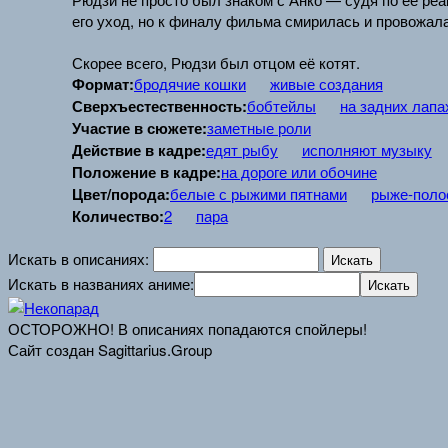
его уход, но к финалу фильма смирилась и провожала
Скорее всего, Рюдзи был отцом её котят.
Формат:
бродячие кошки
живые создания
Сверхъестественность:
бобтейлы
на задних лапа
Участие в сюжете:
заметные роли
Действие в кадре:
едят рыбу
исполняют музыку
Положение в кадре:
на дороге или обочине
Цвет/порода:
белые с рыжими пятнами
рыже-поло
Количество:
2
пара
Искать в описаниях:
Искать в названиях аниме:
ОСТОРОЖНО! В описаниях попадаются спойлеры!
Сайт создан Sagittarius.Group