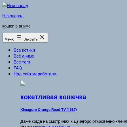
Перейти
к
Некопарад
содержимому
кошки в аниме
Меню
Закрыть
Все котики
Всё аниме
Все теги
FAQ
Над сайтом работали
кокетливая кошечка
Kimagure Orange Road TV (1987)
Даже когда на смотринах к Дзингоро откровенно клеи
живые создания