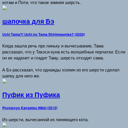
котам и Поти, что такое зимняя шерсть.
шапочка для Бэ
Uchi Tama?! Uchi no Tama Shirimasenka? (2020)
Когда зашла речь про линьку и вычесывание, Тама
рассказал, что у Такэси-куна есть волшебные перчатки. Если
он их наденет и гладит Таму, шерсть отходит сама.
А Бэ рассказал, что однажды хозяин из его шерсти сделал
шапку для него же.
Пуфик из Пуфика
Poyopoyo Kansatsu Nikki (2012)
Из шерсти, вычесанной из линяющего кота.