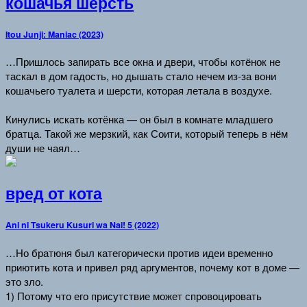
кошачья шерсть
Itou Junji: Maniac (2023)
…Пришлось запирать все окна и двери, чтобы котёнок не
таскал в дом гадость, но дышать стало нечем из-за вони
кошачьего туалета и шерсти, которая летала в воздухе.
Кинулись искать котёнка — он был в комнате младшего
братца. Такой же мерзкий, как Соити, который теперь в нём
души не чаял…
вред от кота
Ani ni Tsukeru Kusuri wa Nai! 5 (2022)
…Но братюня был категорически против идеи временно
приютить кота и привел ряд аргументов, почему кот в доме —
это зло.
1) Потому что его присутствие может спровоцировать