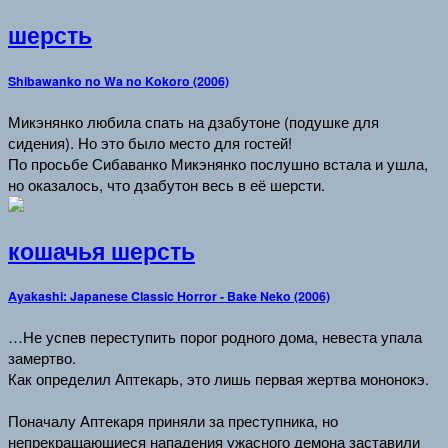
шерсть
Shibawanko no Wa no Kokoro (2006)
Микэнянко любила спать на дзабутоне (подушке для
сидения). Но это было место для гостей!
По просьбе Сибаванко Микэнянко послушно встала и ушла,
но оказалось, что дзабутон весь в её шерсти.
кошачья шерсть
Ayakashi: Japanese Classic Horror - Bake Neko (2006)
…Не успев переступить порог родного дома, невеста упала
замертво.
Как определил Аптекарь, это лишь первая жертва мононокэ.
Поначалу Аптекаря приняли за преступника, но
непрекращающиеся нападения ужасного демона заставили