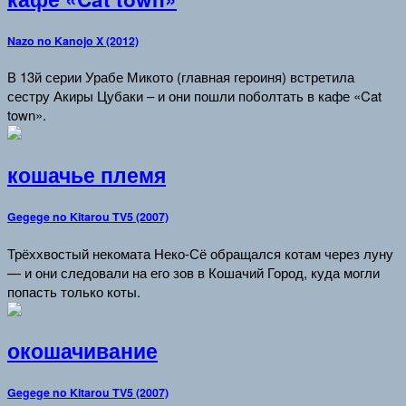
Nazo no Kanojo X (2012)
В 13й серии Урабе Микото (главная героиня) встретила
сестру Акиры Цубаки – и они пошли поболтать в кафе «Cat
town».
кошачье племя
Gegege no Kitarou TV5 (2007)
Трёххвостый некомата Неко-Сё обращался котам через луну
— и они следовали на его зов в Кошачий Город, куда могли
попасть только коты.
окошачивание
Gegege no Kitarou TV5 (2007)