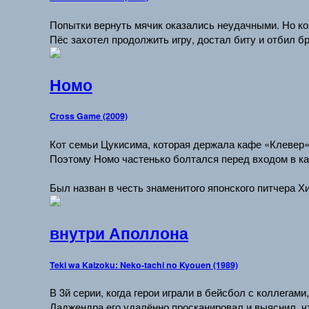
Попытки вернуть мячик оказались неудачными. Но ког
Пёс захотел продолжить игру, достал биту и отбил б
Номо
Cross Game (2009)
Кот семьи Цукисима, которая держала кафе «Клевер
Поэтому Номо частенько болтался перед входом в каф
Был назван в честь знаменитого японского питчера Х
внутри Аполлона
Teki wa Kaizoku: Neko-tachi no Kyouen (1989)
В 3й серии, когда герои играли в бейсбол с коллега
Ладжендра его удалённо просканировал и выяснил, ч