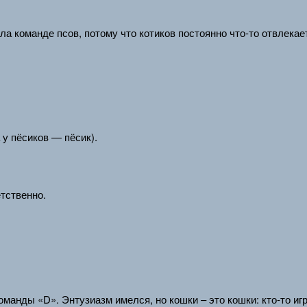
а команде псов, потому что котиков постоянно что-то отвлекает:
 у пёсиков — пёсик).
тственно.
манды «D». Энтузиазм имелся, но кошки – это кошки: кто-то игр