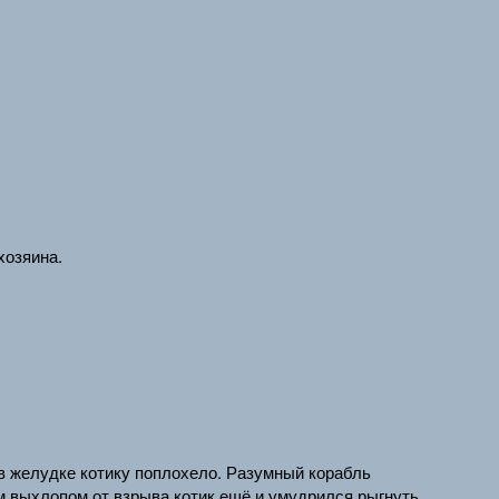
хозяина.
 в желудке котику поплохело. Разумный корабль
м выхлопом от взрыва котик ещё и умудрился рыгнуть