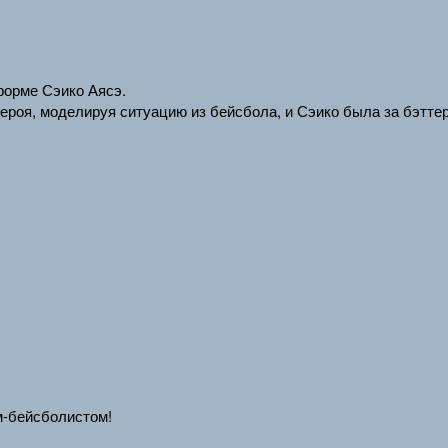
форме Сэико Аясэ.
героя, моделируя ситуацию из бейсбола, и Сэико была за бэттер
м-бейсболистом!