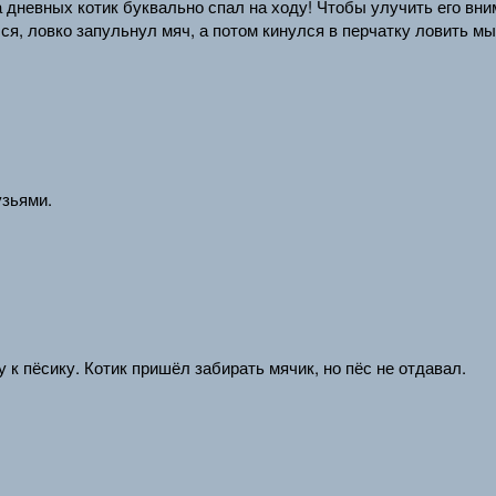
на дневных котик буквально спал на ходу! Чтобы улучить его вн
лся, ловко запульнул мяч, а потом кинулся в перчатку ловить м
узьями.
у к пёсику. Котик пришёл забирать мячик, но пёс не отдавал.