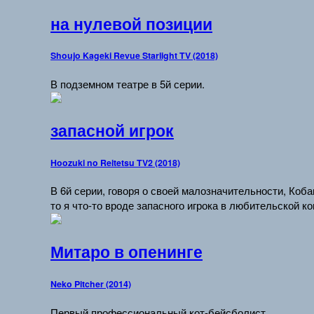
на нулевой позиции
Shoujo Kageki Revue Starlight TV (2018)
В подземном театре в 5й серии.
запасной игрок
Hoozuki no Reitetsu TV2 (2018)
В 6й серии, говоря о своей малозначительности, Коб
то я что-то вроде запасного игрока в любительской к
Митаро в опенинге
Neko Pitcher (2014)
Первый профессиональный кот-бейсболист.