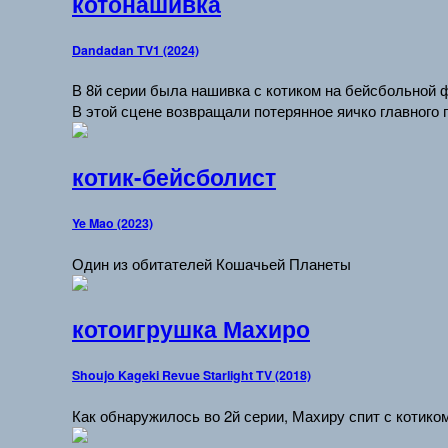
котонашивка
Dandadan TV1 (2024)
В 8й серии была нашивка с котиком на бейсбольной 
В этой сцене возвращали потерянное яичко главного 
котик-бейсболист
Ye Mao (2023)
Один из обитателей Кошачьей Планеты
котоигрушка Махиро
Shoujo Kageki Revue Starlight TV (2018)
Как обнаружилось во 2й серии, Махиру спит с котико