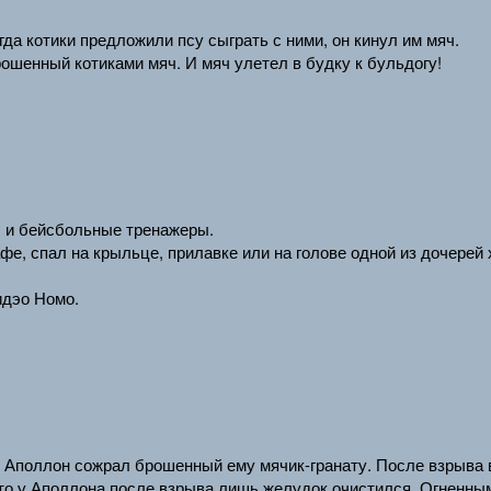
да котики предложили псу сыграть с ними, он кинул им мяч.
рошенный котиками мяч. И мяч улетел в будку к бульдогу!
» и бейсбольные тренажеры.
е, спал на крыльце, прилавке или на голове одной из дочерей 
идэо Номо.
ми, Аполлон сожрал брошенный ему мячик-гранату. После взрыва
то у Аполлона после взрыва лишь желудок очистился. Огненны