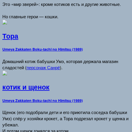
Это «мир зверей»: кроме котиков есть и другие животные.
Но главные герои — кошки.
Тора
Umeya Zakkaten Boku-tachi no Himitsu (1989)
Домашний котик бабушки Умэ, которая держала магазин
сладостей (
персонаж Санрё
).
котик и щенок
Umeya Zakkaten Boku-tachi no Himitsu (1989)
Щенок (его подобрали дети и его приютила соседка бабушки
Умэ) спёр у хозяйки крокет, а Тора подрезал крокет у щенка и
убежал.
И потом щенок гонялся за котом.