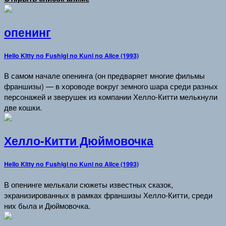
опенинг
Hello Kitty no Fushigi no Kuni no Alice (1993)
В самом начале опенинга (он предваряет многие фильмы
франшизы) — в хороводе вокруг земного шара среди разных
персонажей и зверушек из компании Хелло-Китти мелькнули
две кошки.
Хелло-Китти Дюймовочка
Hello Kitty no Fushigi no Kuni no Alice (1993)
В опенинге мелькали сюжеты известных сказок,
экранизированных в рамках франшизы Хелло-Китти, среди
них была и Дюймовочка.