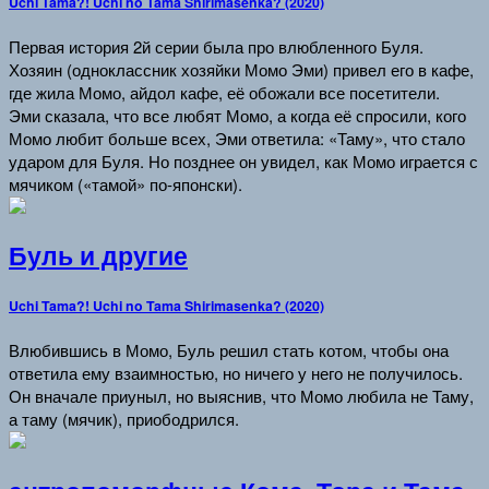
Uchi Tama?! Uchi no Tama Shirimasenka? (2020)
Первая история 2й серии была про влюбленного Буля.
Хозяин (одноклассник хозяйки Момо Эми) привел его в кафе,
где жила Момо, айдол кафе, её обожали все посетители.
Эми сказала, что все любят Момо, а когда её спросили, кого
Момо любит больше всех, Эми ответила: «Таму», что стало
ударом для Буля. Но позднее он увидел, как Момо играется с
мячиком («тамой» по-японски).
Буль и другие
Uchi Tama?! Uchi no Tama Shirimasenka? (2020)
Влюбившись в Момо, Буль решил стать котом, чтобы она
ответила ему взаимностью, но ничего у него не получилось.
Он вначале приуныл, но выяснив, что Момо любила не Таму,
а таму (мячик), приободрился.