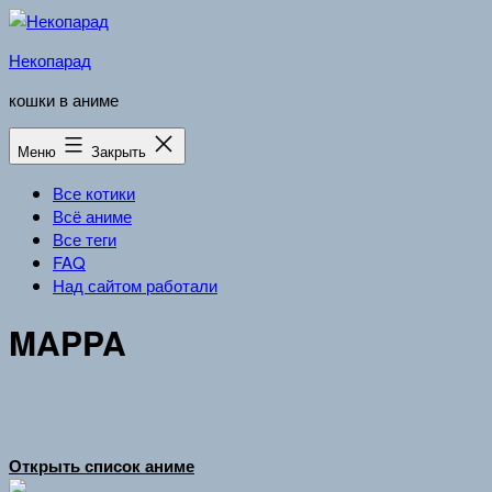
Перейти
к
Некопарад
содержимому
кошки в аниме
Меню
Закрыть
Все котики
Всё аниме
Все теги
FAQ
Над сайтом работали
MAPPA
Открыть список аниме