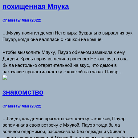
похищенная Мяука
Chainsaw Man (2022)
…Мяуку похитил демон Нетопырь: буквально вырвал из рук
Пауэр, когда она валялась с кошкой на крыше.
Чтобы вызволить Мяуку, Пауэр обманом заманила к ему
Дэндзи. Кровь парня вылечила раненого Нетопыря, но она
была настолько отвратительной на вкус, что демон в
наказание проглотил клетку с кошкой на глазах Пауэр…
знакомство
Chainsaw Man (2022)
…Глядя, как демон проглатывает клетку с кошкой, Пауэр
вспоминала свою встречу с Мяукой. Пауэр тогда была
вольной одержимой, расхаживала без одежды и убивала
животных ради крови. А Мяука была тощим жалким котёнком.