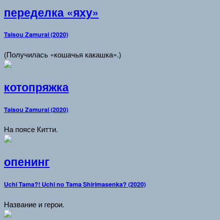
переделка «яху»
Taisou Zamurai (2020)
(Получилась «кошачья какашка».)
котопряжка
Taisou Zamurai (2020)
На поясе Китти.
опенинг
Uchi Tama?! Uchi no Tama Shirimasenka? (2020)
Название и герои.