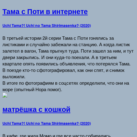
Тама с Поти в интернете
Uchi Tama?! Uchi no Tama Shirimasenka? (2020)
В третьей истории 2й серии Тама с Поти гонялись за
листиками и случайно забежали на станцию. А когда листик
залетел в вагон, Тама прыгнул туда. Поти зашел за ним, и тут
двери закрылись. И они куда-то поехали. А в третьем
квартале опять появились объявления, что потерялся Тама.
В поезде кто-то сфотографировал, как они спят, и снимок
выложили.
В итоге по фотографиям в соцсетях определили, что они на
море (опытный Нора помог).
матрёшка с кошкой
Uchi Tama?! Uchi no Tama Shirimasenka? (2020)
В кафе, где жила Момо и где все часто собирались.