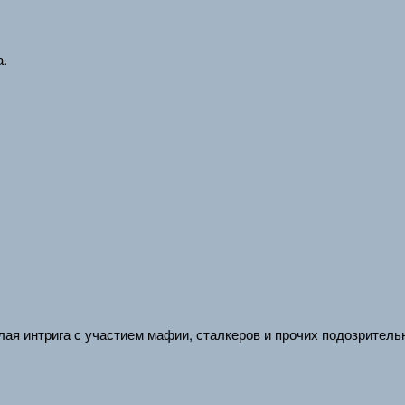
а.
елая интрига с участием мафии, сталкеров и прочих подозритель