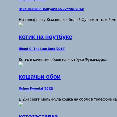
Sekai Seifuku: Bouryaku no Zvezda (2014)
На телефоне у Комадори – белый Суперкот, такой же –
котик на ноутбуке
Blood-C: The Last Dark (2012)
Котик в качестве обоев на ноутбуке Фудзимуры.
кошачьи обои
Uchuu Kyoudai (2012)
В 26й серии мелькнула кошка на обоях в телефоне к
котозаставка