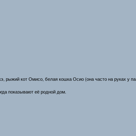
э, рыжий кот Омисо, белая кошка Осио (она часто на руках у па
огда показывают её родной дом.