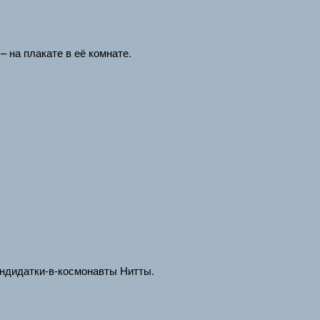
 на плакате в её комнате.
андидатки-в-космонавты Нитты.