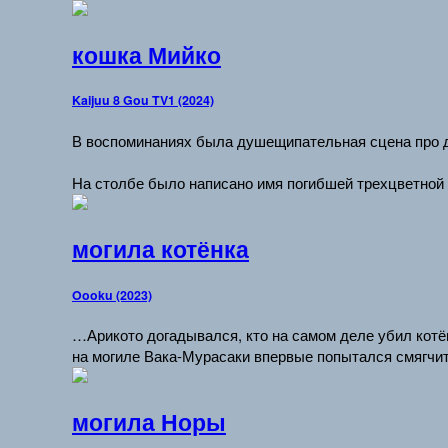
кошка Мийко
Kaijuu 8 Gou TV1 (2024)
В воспоминаниях была душещипательная сцена про дет
На столбе было написано имя погибшей трехцветной 
могила котёнка
Oooku (2023)
…Арикото догадывался, кто на самом деле убил котёнк
на могиле Вака-Мурасаки впервые попытался смягчит
могила Норы