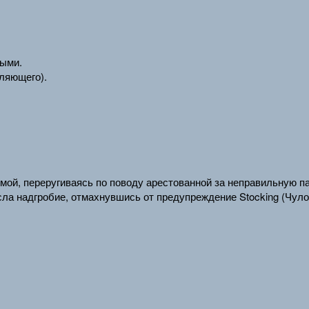
выми.
вляющего).
мой, переругиваясь по поводу арестованной за неправильную п
есла надгробие, отмахнувшись от предупреждение Stocking (Чуло