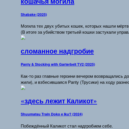
кошачья могила
Shabake (2025)
Могила тех двух убитых кошек, которых нашли мёрт
(В итоге за убийством третьей кошки застукали упра
сломанное надгробие
Panty & Stocking with Garterbelt TV2 (2025)
Как-то раз главные героини вечером возвращались до
жили), и взбесившаяся Panty (Трусики) на ходу разн
«здесь лежит Каликот»
Shuumatsu Train Doko e Iku? (2024)
Побеждённый Каликот стал надгробием себе.