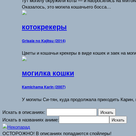
тут могилу окружили коты — и набросились на Митон
Оказалось, это могила кошачьего босса…
котокрекеры
Grisaia no Kajitsu (2014)
Цветы и кошачьи крекеры в виде кошек и заек на мог
могилка кошки
Kamichama Karin (2007)
У могилы Си-тян, куда продолжала приходить Карин,
Искать в описаниях:
Искать в названиях аниме:
ОСТОРОЖНО! В описаниях попадаются спойлеры!