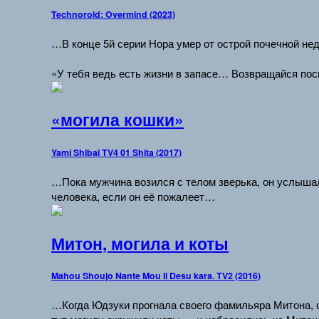
Technoroid: Overmind (2023)
…В конце 5й серии Нора умер от острой почечной не
«У тебя ведь есть жизни в запасе… Возвращайся поск
«могила кошки»
Yami Shibai TV4 01 Shita (2017)
…Пока мужчина возился с телом зверька, он услыша
человека, если он её пожалеет…
Митон, могила и коты
Mahou Shoujo Nante Mou Ii Desu kara. TV2 (2016)
…Когда Юдзуки прогнала своего фамильяра Митона, он