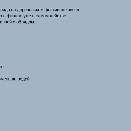
ряда на деревенском фестивале звёзд.
а в финале уже в самом действе.
занной с обрядом.
ре.
оменьше водой.