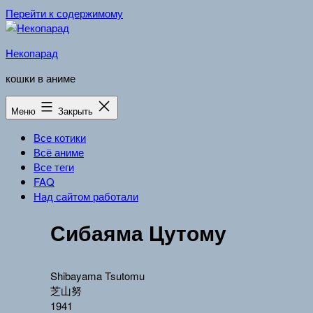
Перейти к содержимому
Некопарад
кошки в аниме
Меню
Закрыть
Все котики
Всё аниме
Все теги
FAQ
Над сайтом работали
Сибаяма Цутому
Shibayama Tsutomu
芝山努
1941