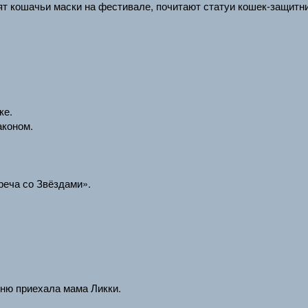
ят кошачьи маски на фестивале, почитают статуи кошек-защитник
ке.
аконом.
реча со Звёздами».
ню приехала мама Ликки.