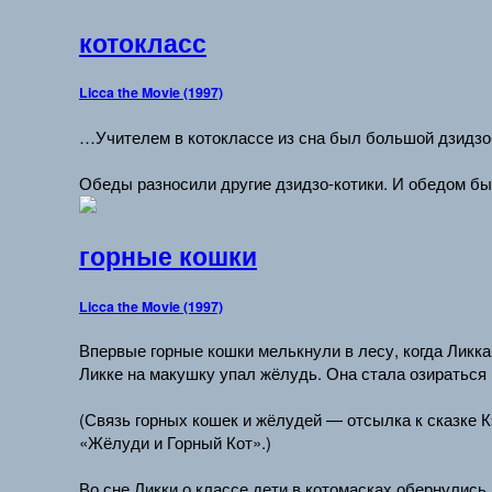
котокласс
Licca the Movie (1997)
…Учителем в котоклассе из сна был большой дзидзо-к
Обеды разносили другие дзидзо-котики. И обедом 
горные кошки
Licca the Movie (1997)
Впервые горные кошки мелькнули в лесу, когда Ликка 
Ликке на макушку упал жёлудь. Она стала озираться 
(Связь горных кошек и жёлудей — отсылка к сказке 
«Жёлуди и Горный Кот».)
Во сне Ликки о классе дети в котомасках обернулис