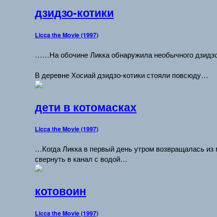
дзидзо-котики
Licca the Movie (1997)
……На обочине Ликка обнаружила необычного дзидзо:
В деревне Хосиай дзидзо-котики стояли повсюду…
дети в котомасках
Licca the Movie (1997)
…Когда Ликка в первый день утром возвращалась из 
свернуть в канал с водой…
котовоин
Licca the Movie (1997)