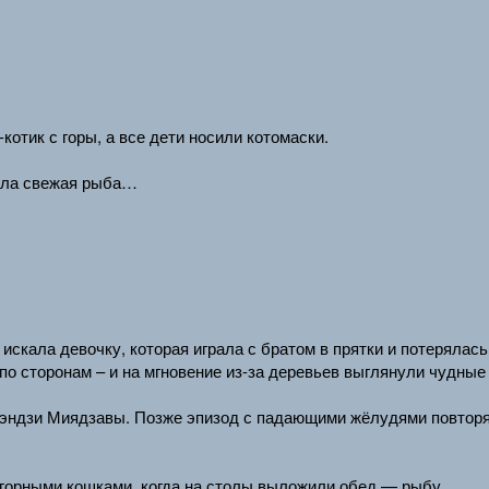
отик с горы, а все дети носили котомаски.
была свежая рыба…
искала девочку, которая играла с братом в прятки и потерялась
по сторонам – и на мгновение из-за деревьев выглянули чудные
Кэндзи Миядзавы. Позже эпизод с падающими жёлудями повторял
ь горными кошками, когда на столы выложили обед — рыбу.