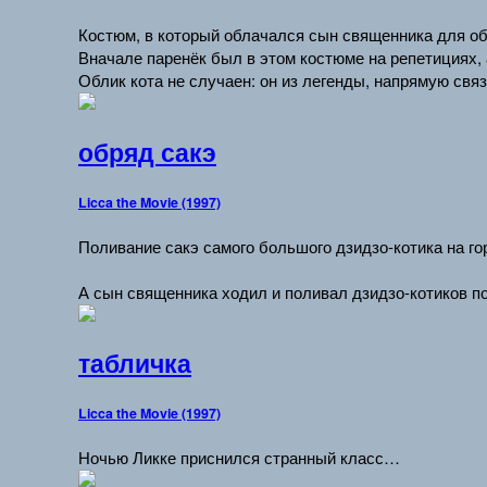
Костюм, в который облачался сын священника для об
Вначале паренёк был в этом костюме на репетициях, 
Облик кота не случаен: он из легенды, напрямую свя
обряд сакэ
Licca the Movie (1997)
Поливание сакэ самого большого дзидзо-котика на го
А сын священника ходил и поливал дзидзо-котиков п
табличка
Licca the Movie (1997)
Ночью Ликке приснился странный класс…