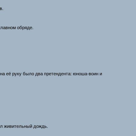
в.
главном обряде.
 на её руку было два претендента: юноша-воин и
ул живительный дождь.