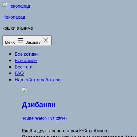
Перейти
к
Некопарад
содержимому
кошки в аниме
Меню
Закрыть
Все котики
Всё аниме
Все теги
FAQ
Над сайтом работали
Дзибанян
Youkai Watch TV1 (2014)
Ёкай и друг главного героя Кэйты Амано.
Появлялся в опенинге и эндинге и участвовал в бол