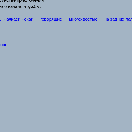
чало начало дружбы.
 - аякаси - ёкаи
говорящие
многохвостые
на задних ла
фоне