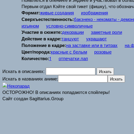
Первым отдал Кэйте свой тикет (фишку), что обозна
Формат:
живые создания
изображения
Сверхъестественность:
бакэнеко - некоматы - демоны
изъяном
условно-символичные
Участие в сюжете:
декорации
заметные роли
Действие в кадре:
танцуют
украшают
Положение в кадре:
на заставке или в титрах
на 
Цвет/порода:
красные с белым
розовые
Количество:
1
отпечатки лап
Искать в описаниях:
Искать в названиях аниме:
ОСТОРОЖНО! В описаниях попадаются спойлеры!
Сайт создан Sagittarius.Group