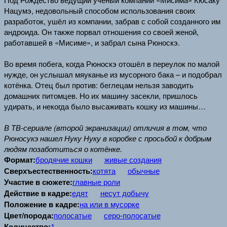
Нацумэ, недовольный способом использования своих
разработок, ушёл из компании, забрав с собой созданного им
андроида. Он также порвал отношения со своей женой,
работавшей в «Мисиме», и забрал сына Рюноскэ.
Во время побега, когда Рюноскэ отошёл в переулок по малой
нужде, он услышал мяуканье из мусорного бака – и подобрал
котёнка. Отец был против: беглецам нельзя заводить
домашних питомцев. Но их машину засекли, пришлось
удирать, и некогда было высаживать кошку из машины…
В ТВ-сериале (второй экранизации) отличия в том, что
Рюносукэ нашел Нуку Нуку в коробке с просьбой к добрым
людям позаботиться о котёнке.
Формат:
бродячие кошки
живые создания
Сверхъестественность:
котята
обычные
Участие в сюжете:
главные роли
Действие в кадре:
едят
несут добычу
Положение в кадре:
на или в мусорке
Цвет/порода:
полосатые
серо-полосатые
Количество:
1