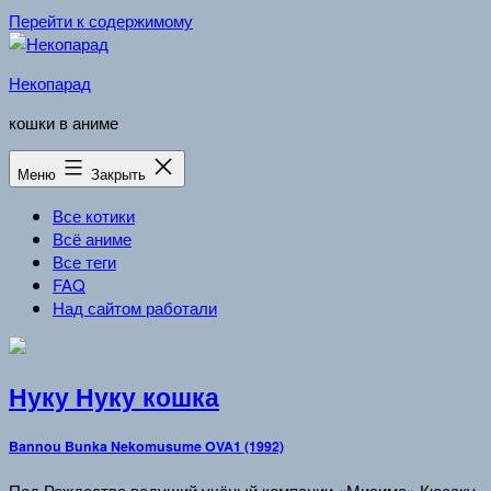
Перейти к содержимому
Некопарад
кошки в аниме
Меню
Закрыть
Все котики
Всё аниме
Все теги
FAQ
Над сайтом работали
Нуку Нуку кошка
Bannou Bunka Nekomusume OVA1 (1992)
Под Рождество ведущий учёный компании «Мисима» Кюсаку