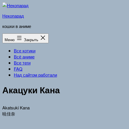
Перейти
к
Некопарад
содержимому
кошки в аниме
Меню
Закрыть
Все котики
Всё аниме
Все теги
FAQ
Над сайтом работали
Акацуки Кана
Akatsuki Kana
暁佳奈