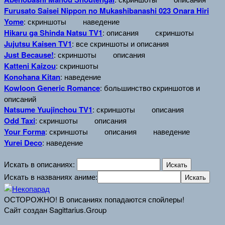
Furusato Saisei Nippon no Mukashibanashi 023 Onara Hiri
Yome
: скриншоты
наведение
Hikaru ga Shinda Natsu TV1
: описания
скриншоты
Jujutsu Kaisen TV1
: все скриншоты и описания
Just Because!
: скриншоты
описания
Katteni Kaizou
: скриншоты
Konohana Kitan
: наведение
Kowloon Generic Romance
: большинство скриншотов и
описаний
Natsume Yuujinchou TV1
: скриншоты
описания
Odd Taxi
: скриншоты
описания
Your Forma
: скриншоты
описания
наведение
Yurei Deco
: наведение
Искать в описаниях:
Искать в названиях аниме:
ОСТОРОЖНО! В описаниях попадаются спойлеры!
Сайт создан Sagittarius.Group