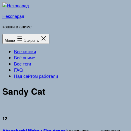
Перейти
к
Некопарад
содержимому
кошки в аниме
Меню
Закрыть
Все котики
Всё аниме
Все теги
FAQ
Над сайтом работали
Sandy Cat
12
Abenobashi Mahou Shoutengai
: скриншоты
описания