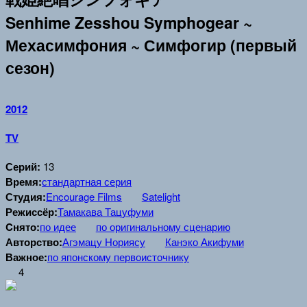
Senhime Zesshou Symphogear ~
Мехасимфония ~ Симфогир (первый
сезон)
2012
TV
Серий:
13
Время:
стандартная серия
Студия:
Encourage Films
Satelight
Режиссёр:
Тамакава Тацуфуми
Cнято:
по идее
по оригинальному сценарию
Авторство:
Агэмацу Нориясу
Канэко Акифуми
Важное:
по японскому первоисточнику
4