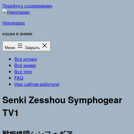
Перейти к содержимому
Некопарад
кошки в аниме
Меню
Закрыть
Все котики
Всё аниме
Все теги
FAQ
Над сайтом работали
Senki Zesshou Symphogear
TV1
戦姫絶唱シンフォギア