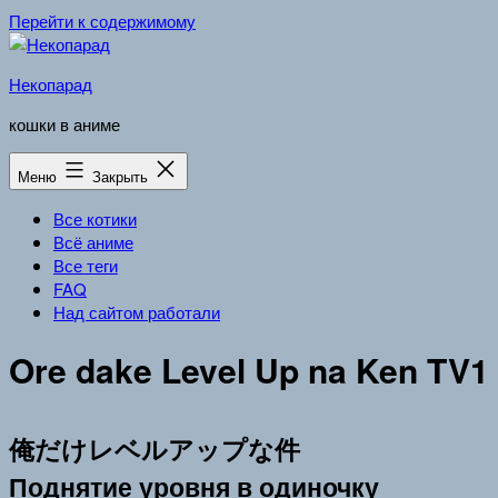
Перейти к содержимому
Некопарад
кошки в аниме
Меню
Закрыть
Все котики
Всё аниме
Все теги
FAQ
Над сайтом работали
Ore dake Level Up na Ken TV1
俺だけレベルアップな件
Поднятие уровня в одиночку