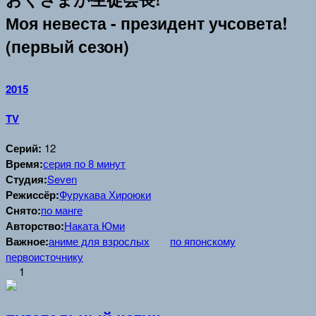
Моя невеста - президент учсовета!
(первый сезон)
2015
TV
Серий:
12
Время:
серия по 8 минут
Студия:
Seven
Режиссёр:
Фурукава Хироюки
Cнято:
по манге
Авторство:
Наката Юми
Важное:
аниме для взрослых
по японскому
первоисточнику
1