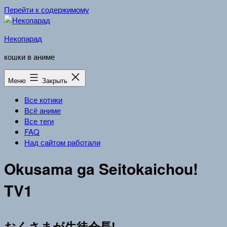
Перейти к содержимому
Некопарад
кошки в аниме
Меню
Закрыть
Все котики
Всё аниме
Все теги
FAQ
Над сайтом работали
Okusama ga Seitokaichou!
TV1
おくさまが生徒会長!