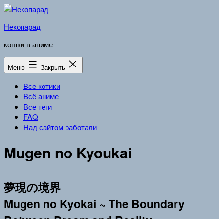
Перейти
к
Некопарад
содержимому
кошки в аниме
Меню
Закрыть
Все котики
Всё аниме
Все теги
FAQ
Над сайтом работали
Mugen no Kyoukai
夢現の境界
Mugen no Kyokai ~ The Boundary