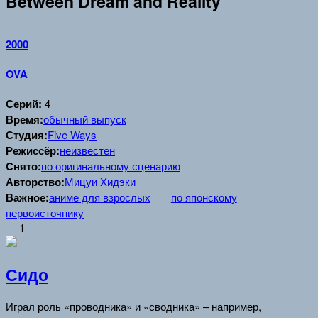
Between Dream and Reality
2000
OVA
Серий:
4
Время:
обычный выпуск
Студия:
Five Ways
Режиссёр:
неизвестен
Cнято:
по оригинальному сценарию
Авторство:
Мицуи Хидэки
Важное:
аниме для взрослых
по японскому
первоисточнику
1
Сидо
Играл роль «проводника» и «сводника» – например,