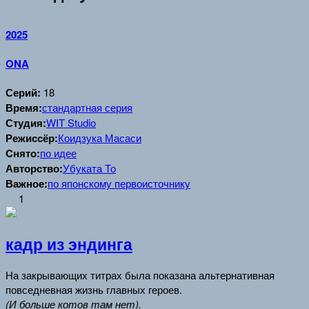
2025
ONA
Серий:
18
Время:
стандартная серия
Студия:
WIT Studio
Режиссёр:
Коидзука Масаси
Cнято:
по идее
Авторство:
Убуката То
Важное:
по японскому первоисточнику
1
кадр из эндинга
На закрывающих титрах была показана альтернативная
повседневная жизнь главных героев.
(И больше котов там нет).