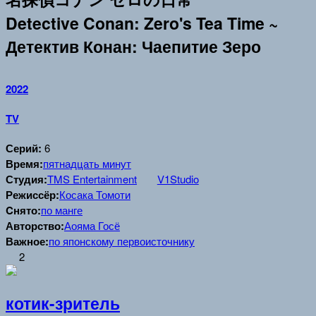
Detective Conan: Zero's Tea Time ~
Детектив Конан: Чаепитие Зеро
2022
TV
Серий:
6
Время:
пятнадцать минут
Студия:
TMS Entertainment
V1Studio
Режиссёр:
Косака Томоти
Cнято:
по манге
Авторство:
Аояма Госё
Важное:
по японскому первоисточнику
2
котик-зритель