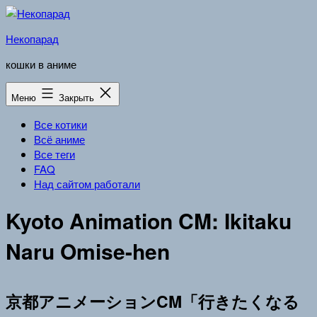
Перейти
к
Некопарад
содержимому
кошки в аниме
Меню
Закрыть
Все котики
Всё аниме
Все теги
FAQ
Над сайтом работали
Kyoto Animation CM: Ikitaku
Naru Omise-hen
京都アニメーションCM「行きたくなる