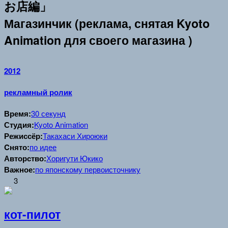
お店編」
Магазинчик (реклама, снятая Kyoto
Animation для своего магазина )
2012
рекламный ролик
Время:
30 секунд
Студия:
Kyoto Animation
Режиссёр:
Такахаси Хироюки
Cнято:
по идее
Авторство:
Хоригути Юкико
Важное:
по японскому первоисточнику
3
кот-пилот