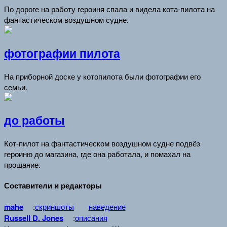
По дороге на работу героиня спала и видела кота-пилота на
фантастическом воздушном судне.
фотографии пилота
На приборной доске у котопилота были фотографии его
семьи.
до работы
Кот-пилот на фантастическом воздушном судне подвёз
героиню до магазина, где она работала, и помахал на
прощание.
Составители и редакторы
mahe
:
скриншоты
наведение
Russell D. Jones
:
описания