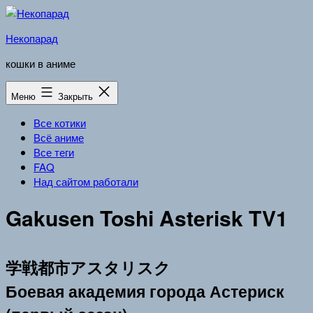
Перейти
к
Некопарад
содержимому
кошки в аниме
Меню
Закрыть
Все котики
Всё аниме
Все теги
FAQ
Над сайтом работали
Gakusen Toshi Asterisk TV1
学戦都市アスタリスク
Боевая академия города Астериск