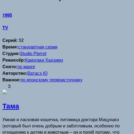
1995
TV
Серий:
52
Время:
стандартная серия
Студия:
Studio Pierrot
Режиссёр:
Камэгаки Хадзимэ
Cнято:
по манге
Авторство:
Ватасэ Ю
Важное:
по японскому первоисточнику
3
Тама
Умная и ласковая кошечка, питомица доктора Мицукакэ
(который был очень добрым и заботливым, особенно по
отношению к детям и животным – он и погиб потому, что