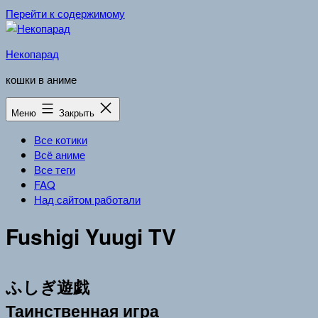
Перейти к содержимому
Некопарад
кошки в аниме
Меню
Закрыть
Все котики
Всё аниме
Все теги
FAQ
Над сайтом работали
Fushigi Yuugi TV
ふしぎ遊戯
Таинственная игра