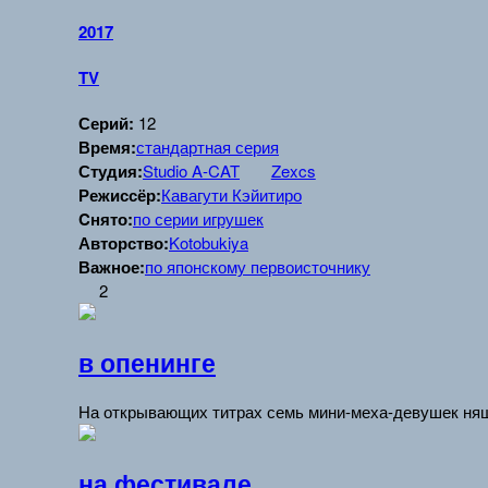
2017
TV
Серий:
12
Время:
стандартная серия
Студия:
Studio A-CAT
Zexcs
Режиссёр:
Кавагути Кэйитиро
Cнято:
по серии игрушек
Авторство:
Kotobukiya
Важное:
по японскому первоисточнику
2
в опенинге
На открывающих титрах семь мини-меха-девушек няш
на фестивале