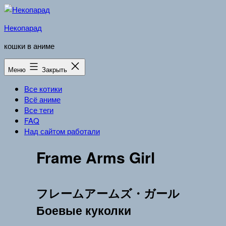
Перейти
к
Некопарад
содержимому
кошки в аниме
Меню
Закрыть
Все котики
Всё аниме
Все теги
FAQ
Над сайтом работали
Frame Arms Girl
フレームアームズ・ガール
Боевые куколки