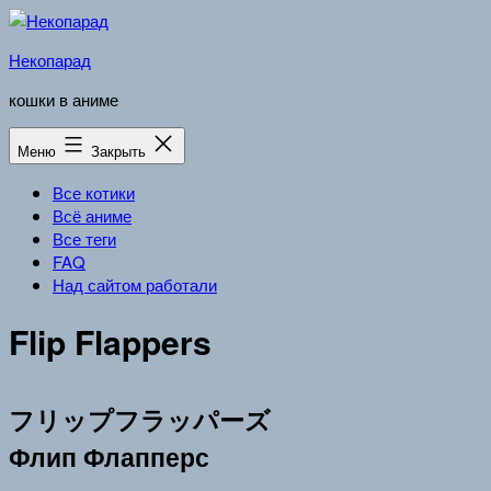
Перейти
к
Некопарад
содержимому
кошки в аниме
Меню
Закрыть
Все котики
Всё аниме
Все теги
FAQ
Над сайтом работали
Flip Flappers
フリップフラッパーズ
Флип Флапперс