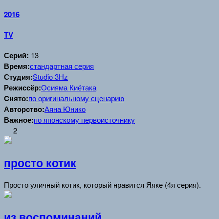
2016
TV
Серий:
13
Время:
стандартная серия
Студия:
Studio 3Hz
Режиссёр:
Осияма Киётака
Cнято:
по оригинальному сценарию
Авторство:
Аяна Юнико
Важное:
по японскому первоисточнику
2
просто котик
Просто уличный котик, который нравится Яяке (4я серия).
из воспоминаний