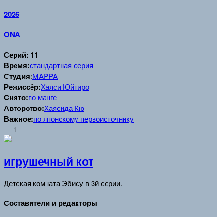
2026
ONA
Серий:
11
Время:
стандартная серия
Студия:
MAPPA
Режиссёр:
Хаяси Юйтиро
Cнято:
по манге
Авторство:
Хаясида Кю
Важное:
по японскому первоисточнику
1
игрушечный кот
Детская комната Эбису в 3й серии.
Составители и редакторы