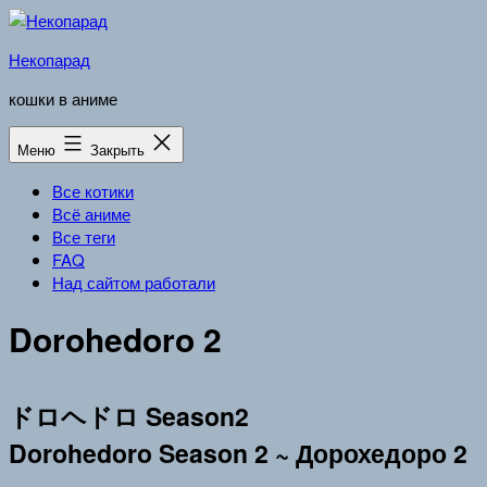
Перейти
к
Некопарад
содержимому
кошки в аниме
Меню
Закрыть
Все котики
Всё аниме
Все теги
FAQ
Над сайтом работали
Dorohedoro 2
ドロヘドロ Season2
Dorohedoro Season 2 ~ Дорохедоро 2