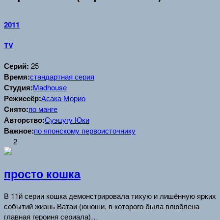
2011
TV
Серий:
25
Время:
стандартная серия
Студия:
Madhouse
Режиссёр:
Асака Морио
Cнято:
по манге
Авторство:
Суэцугу Юки
Важное:
по японскому первоисточнику
2
просто кошка
В 11й серии кошка демонстрировала тихую и лишённую ярких
событий жизнь Ватаи (юноши, в которого была влюблена
главная героиня сериала)…