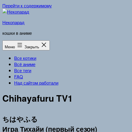
Перейти к содержимому
Некопарад
кошки в аниме
Меню
Закрыть
Все котики
Всё аниме
Все теги
FAQ
Над сайтом работали
Chihayafuru TV1
ちはやふる
Игра Тихайи (первый сезон)