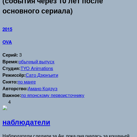
(события через 10 лет после
основного сериала)
2015
OVA
Серий:
3
Время:
обычный выпуск
Студия:
TYO Animations
Режиссёр:
Сато Дзюнъити
Cнято:
по манге
Авторство:
Амано Кодзуэ
Важное:
по японскому первоисточнику
4
наблюдатели
Наблюдатели следили за Аи, пока она гналась за кошачьей