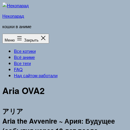
Перейти
к
Некопарад
содержимому
кошки в аниме
Меню
Закрыть
Все котики
Всё аниме
Все теги
FAQ
Над сайтом работали
Aria OVA2
アリア
Aria the Avvenire ~ Ария: Будущее