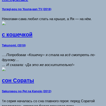
Yuragi-sou no Yuuna-san TV (2018)
Некогами-сама любил спать на крыше, а Яя — на нём.
с кошечкой
Takunomi. (2018)
….Попробовав «Кошечку» я стала на всё смотреть по-
другому…
… И сказала: «Да это же восхитительно!»
сон Сораты
Sakurasou no Pet na Kanojo (2012)
1я серия началась со сна главного героя: перед Соратой
воздвиглась огромная белая мохнатая попа…